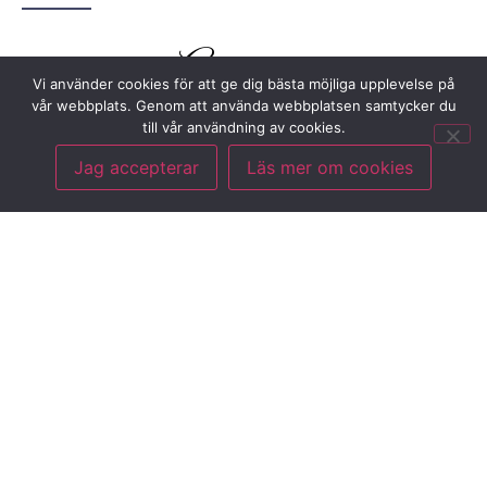
Appetizers
Vi använder cookies för att ge dig bästa möjliga upplevelse på
vår webbplats. Genom att använda webbplatsen samtycker du
till vår användning av cookies.
Pasta
Jag accepterar
Läs mer om cookies
(Can get gluten-free pasta & vegan risotto)
Hot dishes
From the Grill
Additional accessories