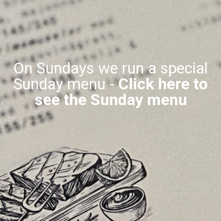
On Sundays we run a special
Sunday menu -
Click here to
see the Sunday menu